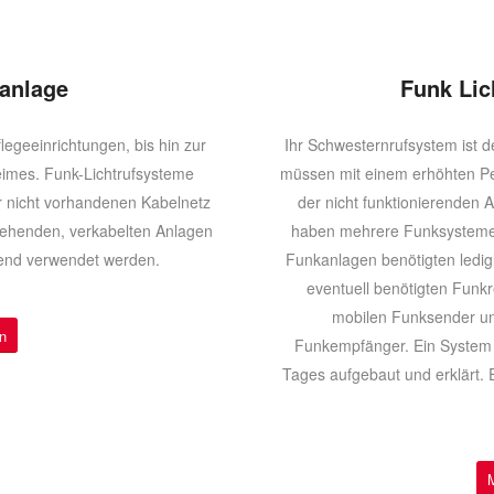
fanlage
Funk Lic
legeeinrichtungen, bis hin zur
Ihr Schwesternrufsystem ist d
eimes. Funk-Lichtrufsysteme
müssen mit einem erhöhten Pe
r nicht vorhandenen Kabelnetz
der nicht funktionierenden 
tehenden, verkabelten Anlagen
haben mehrere Funksysteme f
end verwendet werden.
Funkanlagen benötigten ledigl
eventuell benötigten Funk
mobilen Funksender un
n
Funkempfänger. Ein System f
Tages aufgebaut und erklärt. 