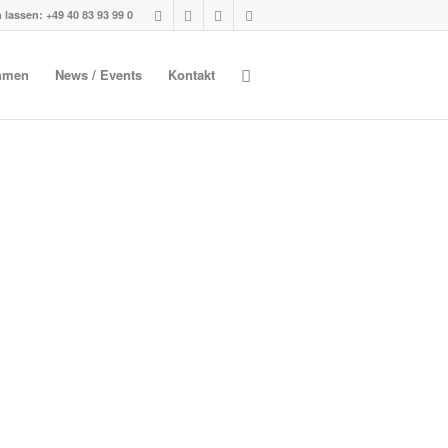
 lassen: +49 40 83 93 99 0
hmen
News / Events
Kontakt