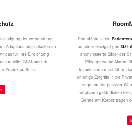
chutz
RoomM
ksichtigung der vorhandenen
RoomMate ist ein
Patiente
chen Adaptionsmöglichkeiten an
auf einer einzigartigen
3D-In
ir das für Ihre Einrichtung
anonymisierte Bilder der S
uch mobile, GSM-basierte
Pflegepersonal Alarme ü
m Produktportfolio.
Inspektionen durchführen k
unnötige Eingriffe in die Pr
sogenannter passiver War
n
möglichen gefährlichen Ere
Geräte am Körper tragen o