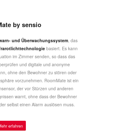
ate by sensio
nwarn- und Überwachungssystem
, das
frarotlichttechnologie
basiert. Es kann
ituation im Zimmer senden, so dass das
berprüfen und digitale und anonyme
ann, ohne den Bewohner zu stören oder
ivatsphäre vorzunehmen. RoomMate ist ein
nsensor, der vor Stürzen und anderen
ignissen warnt, ohne dass der Bewohner
der selbst einen Alarm auslösen muss.
Mehr erfahren