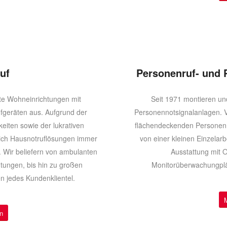
uf
Personenruf- und 
eute Wohneinrichtungen mit
Seit 1971 montieren un
geräten aus. Aufgrund der
Personennotsignalanlagen. V
iten sowie der lukrativen
flächendeckenden Personenr
sich Hausnotruflösungen immer
von einer kleinen Einzelarb
. Wir beliefern von ambulanten
Ausstattung mit 
tungen, bis hin zu großen
Monitorüberwachungplät
n jedes Kundenklientel.
n