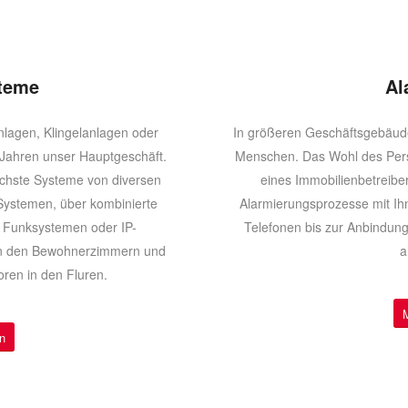
steme
Al
nlagen, Klingelanlagen oder
In größeren Geschäftsgebäude
n Jahren unser Hauptgeschäft.
Menschen. Das Wohl des Pers
lichste Systeme von diversen
eines Immobilienbetreiber
Systemen, über kombinierte
Alarmierungsprozesse mit Ih
zu Funksystemen oder IP-
Telefonen bis zur Anbindung
 in den Bewohnerzimmern und
a
ren in den Fluren.
n