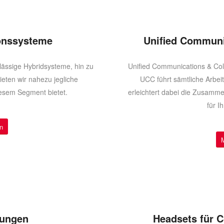
onssysteme
Unified Communi
lässige Hybridsysteme, hin zu
Unified Communications & Colla
ieten wir nahezu jegliche
UCC führt sämtliche Arbe
iesem Segment bietet.
erleichtert dabei die Zusamm
für 
n
sungen
Headsets für C