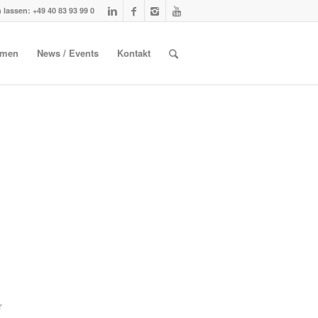
 lassen: +49 40 83 93 99 0
hmen
News / Events
Kontakt
n
r